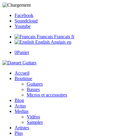
Facebook
Soundcloud
Youtube
Français
Français
fr
English
Anglais
en
0
Panier
Accueil
Boutique
Guitares
Basses
Micros et accessoires
Blog
Actus
Medias
Vidéos
Samples
Artistes
Plus