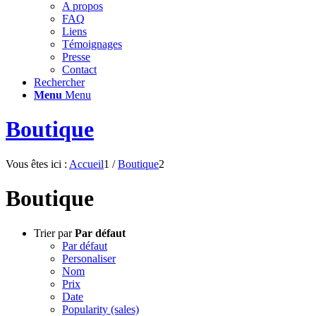
A propos
FAQ
Liens
Témoignages
Presse
Contact
Rechercher
Menu
Menu
Boutique
Vous êtes ici :
Accueil
1
/
Boutique
2
Boutique
Trier par
Par défaut
Par défaut
Personaliser
Nom
Prix
Date
Popularity (sales)