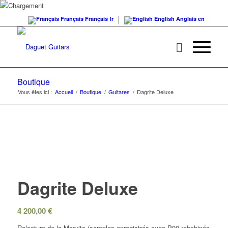
Français
Français
fr
English
Anglais
en
Boutique
Vous êtes ici :
Accueil
/
Boutique
/
Guitares
/
Dagrite Deluxe
Dagrite Deluxe
4 200,00
€
Relecture de la Mosrite (samples enregistrés avec P90 rebobinés