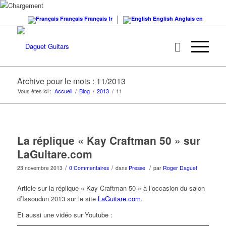
Français
Français
fr
English
Anglais
en
Archive pour le mois : 11/2013
Vous êtes ici :
Accueil
/
Blog
/
2013
/
11
La réplique « Kay Craftman 50 » sur
LaGuitare.com
/
/
/
23 novembre 2013
0 Commentaires
dans
Presse
par
Roger Daguet
Article sur la réplique « Kay Craftman 50 » à l’occasion du salon
d’Issoudun 2013 sur le site
LaGuitare.com
.
Et aussi une vidéo sur Youtube :