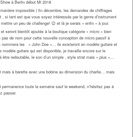
r Show à Berlin début Mi 2018
de manière impossible ) fin décembre, les demandes de chiffrages
 , si tant est que vous soyez intéressés par le genre d’instrument
 mettre un peu de challenge! 😉 et là je serais « enfin » à jour.
et seront bientôt ajoutés à la boutique catégorie « micro » bien
as de nom pour cette nouvelle conception de micro passif à
 les nommera les » John Doe »… ils existeront en modèle guitare et
le modèle guitare qui est disponible, je travaille encore sur le
à être redoutable, le son d’un simple , style strat mais « plus »…
90 mais à barette avec une bobine au dimension du charlie… mais
uasi permanence toute la semaine sauf le weekend, n’hésitez pas à
z passer.