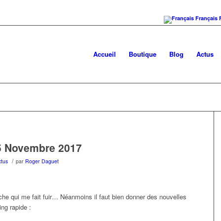
Français
Accueil
Boutique
Blog
Actus
15 Novembre 2017
/
ctus
par
Roger Daguet
âche qui me fait fuir… Néanmoins il faut bien donner des nouvelles
ng rapide :