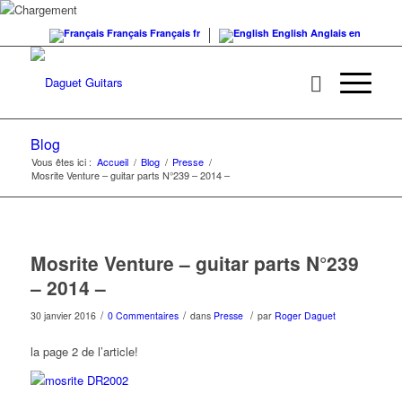
Français
Français
fr
English
Anglais
en
Blog
Vous êtes ici :
Accueil
/
Blog
/
Presse
/
Mosrite Venture – guitar parts N°239 – 2014 –
Mosrite Venture – guitar parts N°239
– 2014 –
/
/
/
30 janvier 2016
0 Commentaires
dans
Presse
par
Roger Daguet
la page 2 de l’article!